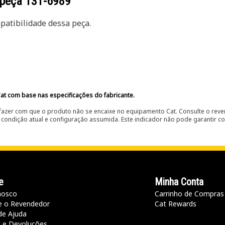
 peça
131-6989
atibilidade dessa peça.
at com base nas especificações do fabricante.
fazer com que o produto não se encaixe no equipamento Cat. Consulte o reve
condição atual e configuração assumida. Este indicador não pode garantir c
e
Minha Conta
nosco
Carrinho de Compras
e o Revendedor
Cat Rewards
de Ajuda
a e Devoluções