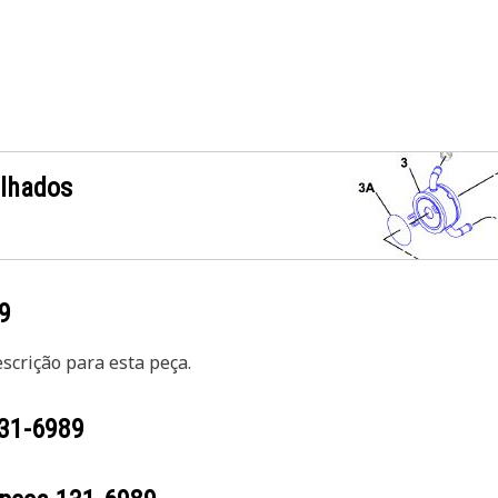
alhados
9
crição para esta peça.
31-6989