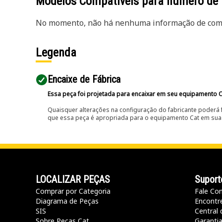
Modelos Compatíveis para número de
No momento, não há nenhuma informação de comp
Legenda
Encaixe de Fábrica
Essa peça foi projetada para encaixar em seu equipamento C
Quaisquer alterações na configuração do fabricante poderá 
que essa peça é apropriada para o equipamento Cat em sua 
LOCALIZAR PEÇAS
Suport
Comprar por Categoria
Fale Co
Diagrama de Peças
Encontr
SIS
Central 
Sobre Peças Cat
Garanti