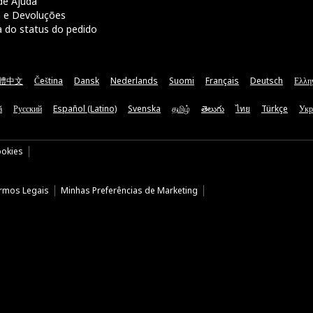
de Ajuda
a e Devoluções
a do status do pedido
體中文
Čeština
Dansk
Nederlands
Suomi
Français
Deutsch
Ελλη
ă
Русский
Español (Latino)
Svenska
தமிழ்
తెలుగు
ไทย
Türkçe
Укр
ookies
rmos Legais
Minhas Preferências de Marketing