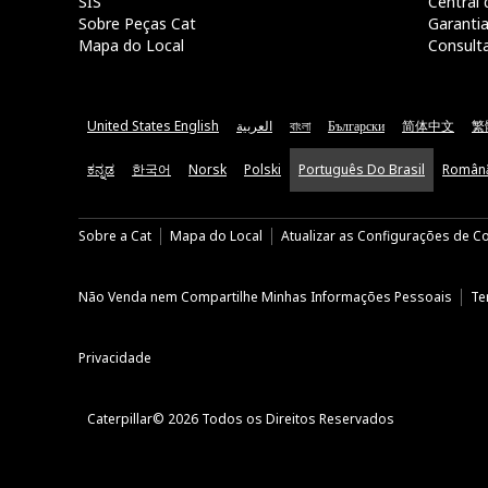
SIS
Central 
Sobre Peças Cat
Garanti
Mapa do Local
Consult
United States English
العربية
বাংলা
Български
简体中文
繁
ಕನ್ನಡ
한국어
Norsk
Polski
Português Do Brasil
Român
Sobre a Cat
Mapa do Local
Atualizar as Configurações de C
Não Venda nem Compartilhe Minhas Informações Pessoais
Te
Privacidade
Caterpillar© 2026 Todos os Direitos Reservados