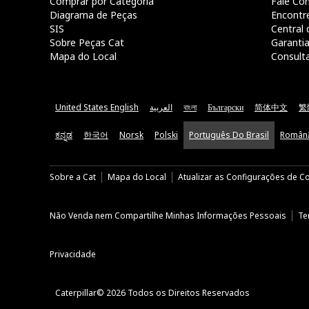
Comprar por Categoria
Fale Co
Diagrama de Peças
Encontr
SIS
Central 
Sobre Peças Cat
Garanti
Mapa do Local
Consult
United States English
العربية
বাংলা
Български
简体中文
繁
ಕನ್ನಡ
한국어
Norsk
Polski
Português Do Brasil
Român
Sobre a Cat
Mapa do Local
Atualizar as Configurações de C
Não Venda nem Compartilhe Minhas Informações Pessoais
Te
Privacidade
Caterpillar© 2026 Todos os Direitos Reservados