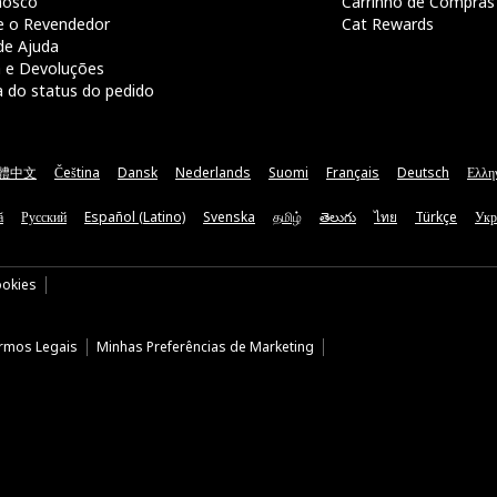
nosco
Carrinho de Compras
e o Revendedor
Cat Rewards
de Ajuda
a e Devoluções
a do status do pedido
體中文
Čeština
Dansk
Nederlands
Suomi
Français
Deutsch
Ελλη
ă
Русский
Español (Latino)
Svenska
தமிழ்
తెలుగు
ไทย
Türkçe
Укр
ookies
rmos Legais
Minhas Preferências de Marketing