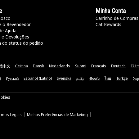
e
Minha Conta
nosco
Carrinho de Compras
e o Revendedor
Cat Rewards
de Ajuda
a e Devoluções
a do status do pedido
體中文
Čeština
Dansk
Nederlands
Suomi
Français
Deutsch
Ελλη
ă
Русский
Español (Latino)
Svenska
தமிழ்
తెలుగు
ไทย
Türkçe
Укр
ookies
rmos Legais
Minhas Preferências de Marketing