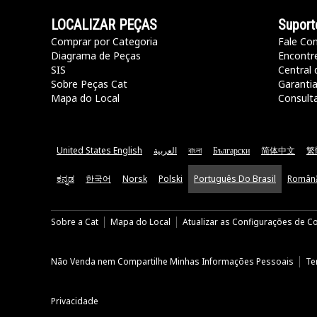
LOCALIZAR PEÇAS
Suport
Comprar por Categoria
Fale Co
Diagrama de Peças
Encontr
SIS
Central 
Sobre Peças Cat
Garanti
Mapa do Local
Consult
United States English
العربية
বাংলা
Български
简体中文
繁
ಕನ್ನಡ
한국어
Norsk
Polski
Português Do Brasil
Român
Sobre a Cat
Mapa do Local
Atualizar as Configurações de C
Não Venda nem Compartilhe Minhas Informações Pessoais
Te
Privacidade