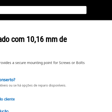
eado com 10,16 mm de
vides a secure mounting point for Screws or Bolts
onserto?
íveis ou se há opções de reparo disponíveis.
do cliente
lução