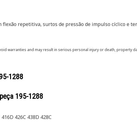
flexão repetitiva, surtos de pressão de impulso cíclico e te
void warranties and may result in serious personal injury or death, property
95-1288
 peça
195-1288
 416D 426C 438D 428C