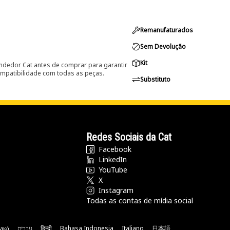
Remanufaturados
Sem Devolução
Kit
ndedor Cat antes de comprar para garantir
ompatibilidade com todas as peças.
Substituto
Redes Sociais da Cat
Facebook
LinkedIn
YouTube
X
Instagram
Todas as contas de mídia social
νικά
עברית
हिन्दी
Bahasa Indonesia
Italiano
日本語