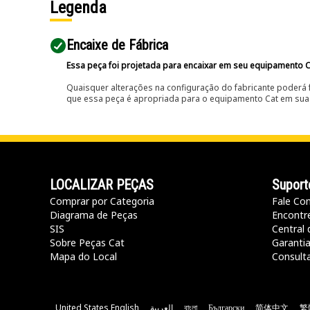
Legenda
Encaixe de Fábrica
Essa peça foi projetada para encaixar em seu equipamento C
Quaisquer alterações na configuração do fabricante poderá 
que essa peça é apropriada para o equipamento Cat em sua 
LOCALIZAR PEÇAS
Suport
Comprar por Categoria
Fale Co
Diagrama de Peças
Encontr
SIS
Central 
Sobre Peças Cat
Garanti
Mapa do Local
Consult
United States English
العربية
বাংলা
Български
简体中文
繁