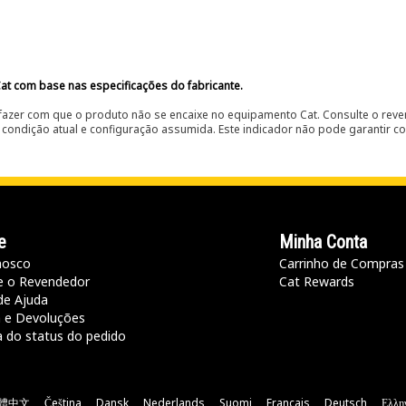
at com base nas especificações do fabricante.
fazer com que o produto não se encaixe no equipamento Cat. Consulte o reve
condição atual e configuração assumida. Este indicador não pode garantir c
e
Minha Conta
nosco
Carrinho de Compras
e o Revendedor
Cat Rewards
de Ajuda
a e Devoluções
a do status do pedido
體中文
Čeština
Dansk
Nederlands
Suomi
Français
Deutsch
Ελλη