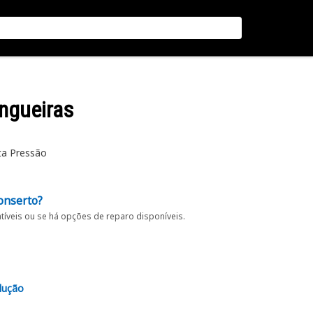
ngueiras
ta Pressão
onserto?
íveis ou se há opções de reparo disponíveis.
lução