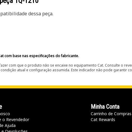
 peça
1Q-1210
atibilidade dessa peça.
at com base nas especificações do fabricante.
fazer com que o produto não se encaixe no equipamento Cat. Consulte o reve
condição atual e configuração assumida. Este indicador não pode garantir c
e
Minha Conta
nosco
Carrinho de Compras
e o Revendedor
Cat Rewards
de Ajuda
a e Devoluções