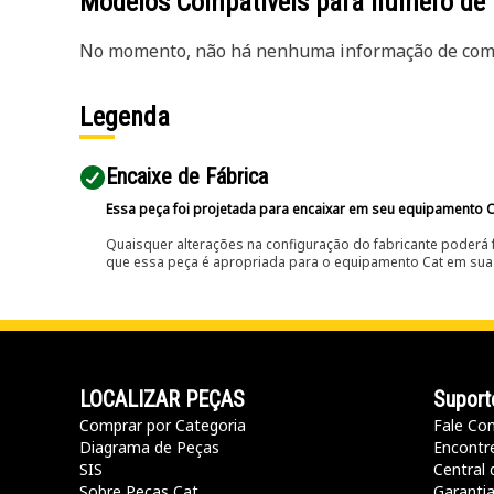
Modelos Compatíveis para número de
No momento, não há nenhuma informação de comp
Legenda
Encaixe de Fábrica
Essa peça foi projetada para encaixar em seu equipamento C
Quaisquer alterações na configuração do fabricante poderá 
que essa peça é apropriada para o equipamento Cat em sua 
LOCALIZAR PEÇAS
Suport
Comprar por Categoria
Fale Co
Diagrama de Peças
Encontr
SIS
Central 
Sobre Peças Cat
Garanti