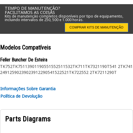
TEMPO DE MANUTENÇÃO?
FACILITAMOS AS COISAS
Kits de manutenção completos disponíveis por tipo de equipamento,
incluindo intervalos de 250, 500 e 1.000 horas.
COMPRAR KITS DE MANUTENÇÃO
Modelos Compatíveis
Feller Buncher De Esteira
TK752
TK751
1390
1190
551
552
511
532
TK711
TK732
1190T
541 2
TK741
2491
2590
2390
2391
2290
541
522
521
TK722
552 2
TK721
1290T
Informações Sobre Garantia
Política de Devolução
Parts Diagrams