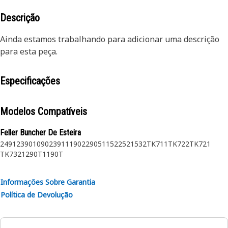
Descrição
Ainda estamos trabalhando para adicionar uma descrição
para esta peça.
Especificações
Modelos Compatíveis
Feller Buncher De Esteira
2491
2390
1090
2391
1190
2290
511
522
521
532
TK711
TK722
TK721
TK732
1290T
1190T
Informações Sobre Garantia
Política de Devolução