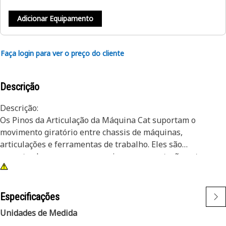
Adicionar Equipamento
Faça login para ver o preço do cliente
Descrição
Descrição:
Os Pinos da Articulação da Máquina Cat suportam o
movimento giratório entre chassis de máquinas,
articulações e ferramentas de trabalho. Eles são
encontrados sempre que precisa ocorrer rotação entre
duas estruturas. Os Pinos e Rolamentos Tipo Luva Cat
originais foram projetados especificamente para operar
como um sistema para oferecer o desempenho esperado.
Especificações
Os engenheiros de projeto da Caterpillar proporcionam a
Unidades de Medida
combinação certa de dimensões, materiais, tratamento