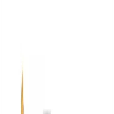
Aplicações:
Os Pinos de Articulação Endurecidos Cat são projetados
para condições que exigem capacidade superior de
transporte de carga, resistência e resistência ao desgaste
para maior vida útil da junta do pino. Os pinos de
articulação Cat são a melhor escolha para desempenho
máximo em aplicações exigentes. Eles são projetados para
combinar com o mancal deslizante correspondente.