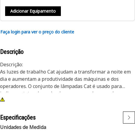
Adicionar Equipamento
Faça login para ver o preço do cliente
Descrição
Descrição:
As luzes de trabalho Cat ajudam a transformar a noite em
dia e aumentam a produtividade das máquinas e dos
operadores. O conjunto de lâmpadas Cat é usado para
indicar o status de payload para o operador quando a carga
está abaixo do limite e reduzir o fator de risco de payload
nos equipamentos para serviços pesados.
Especificações
Atributos:
Unidades de Medida
• As Luzes Especiais Cat foram projetadas para atender aos