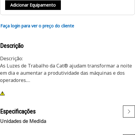
Adicionar Equipamento
Faça login para ver o preço do cliente
Descrição
Descrição:
As Luzes de Trabalho da Cat® ajudam transformar a noite
em dia e aumentar a produtividade das máquinas e dos
operadores.
Atributos:
1) As Luzes Especiais Cat foram projetadas para atender
aos níveis de vibrações exigentes tanto das grandes como
Especificações
das pequenas máquinas
Unidades de Medida
2) As Luzes Cat são adaptáveis a outras máquinas na sua
frota e podem ser adaptadas a máquinas mais antigas