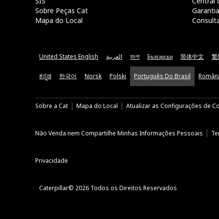
SIS
Central 
Sobre Peças Cat
Garanti
Mapa do Local
Consult
United States English
العربية
বাংলা
Български
简体中文
繁
ಕನ್ನಡ
한국어
Norsk
Polski
Português Do Brasil
Român
Sobre a Cat
Mapa do Local
Atualizar as Configurações de C
Não Venda nem Compartilhe Minhas Informações Pessoais
Te
Privacidade
Caterpillar© 2026 Todos os Direitos Reservados