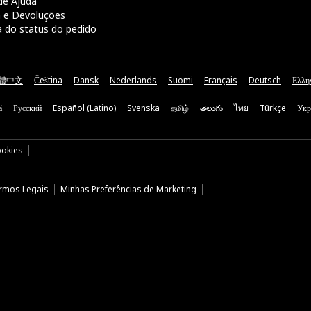
de Ajuda
a e Devoluções
a do status do pedido
體中文
Čeština
Dansk
Nederlands
Suomi
Français
Deutsch
Ελλη
ă
Русский
Español (Latino)
Svenska
தமிழ்
తెలుగు
ไทย
Türkçe
Укр
ookies
rmos Legais
Minhas Preferências de Marketing