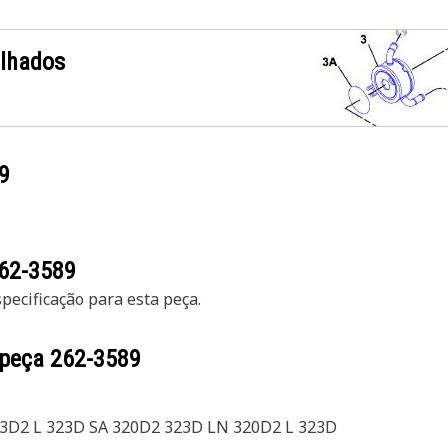
alhados
9
62-3589
ecificação para esta peça.
 peça
262-3589
23D2 L 323D SA 320D2 323D LN 320D2 L 323D