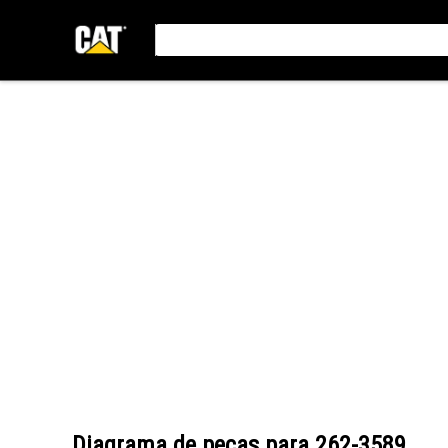
Diagrama de peças para
262-3589