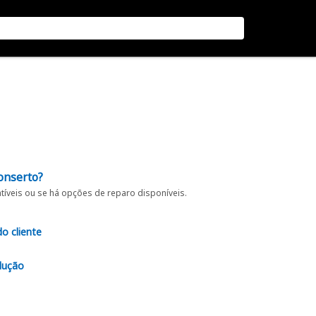
onserto?
íveis ou se há opções de reparo disponíveis.
do cliente
lução