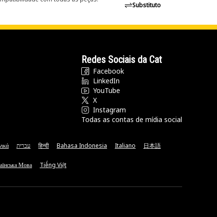
Substituto
Redes Sociais da Cat
Facebook
LinkedIn
YouTube
X
Instagram
Todas as contas de mídia social
νικά
עברית
हिन्दी
Bahasa Indonesia
Italiano
日本語
аїнська Мова
Tiếng Việt