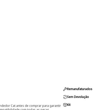
Remanufaturados
Sem Devolução
Kit
ndedor Cat antes de comprar para garantir
ompatibilidade com todas as peças.