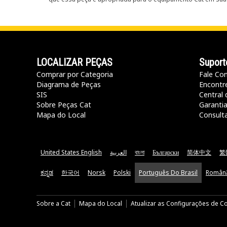
LOCALIZAR PEÇAS
Suport
Comprar por Categoria
Fale Co
Diagrama de Peças
Encontr
SIS
Central 
Sobre Peças Cat
Garanti
Mapa do Local
Consult
United States English
العربية
বাংলা
Български
简体中文
繁
ಕನ್ನಡ
한국어
Norsk
Polski
Português Do Brasil
Român
Sobre a Cat
Mapa do Local
Atualizar as Configurações de C