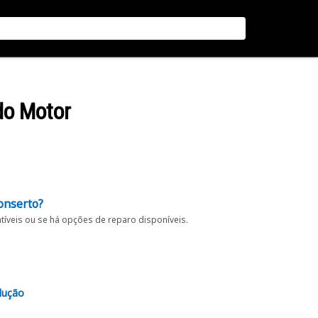
 do Motor
onserto?
íveis ou se há opções de reparo disponíveis.
lução