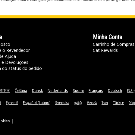
e
Minha Conta
nosco
Carrinho de Compras
e o Revendedor
Cat Rewards
de Ajuda
a e Devoluções
a do status do pedido
體中文
Čeština
Dansk
Nederlands
Suomi
Français
Deutsch
Ελλη
ă
Русский
Español (Latino)
Svenska
தமிழ்
తెలుగు
ไทย
Türkçe
Укр
ookies