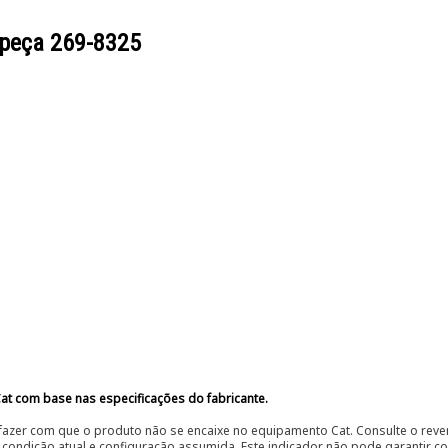
 peça
269-8325
at com base nas especificações do fabricante.
fazer com que o produto não se encaixe no equipamento Cat. Consulte o reve
condição atual e configuração assumida. Este indicador não pode garantir c