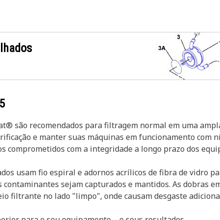
alhados
5
o Cat® são recomendados para filtragem normal em uma amp
ubrificação e manter suas máquinas em funcionamento com n
os comprometidos com a integridade a longo prazo dos equ
ados usam fio espiral e adornos acrílicos de fibra de vidro p
 os contaminantes sejam capturados e mantidos. As dobras 
io filtrante no lado "limpo", onde causam desgaste adicion
uperior para o seu equipamento – e seus resultados.