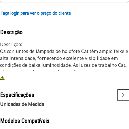
Faça login para ver o preço do cliente
Descrição
Descrição:
Os conjuntos de lâmpada de holofote Cat têm amplo feixe e
alta intensidade, fornecendo excelente visibilidade em
condições de baixa luminosidade. As luzes de trabalho Cat
ajudam a transformar a noite em dia e aumentam a
produtividade das máquinas e dos operadores.
Atributos:
Especificações
• Excelente amortecimento e resistência a vibração
Unidades de Medida
• Podem ser adaptados para máquinas mais antigas
• Baixa energia térmica
• Luz estroboscópica âmbar
Modelos Compatíveis
• Tensão: 10 a 48 V