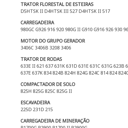
TRATOR FLORESTAL DE ESTEIRAS
D5HTSK II D4HTSK III 527 D4HTSK II 517
CARREGADEIRA
980GC G926 916 920 980G II G910 G916 926 930 9
MOTOR DO GRUPO GERADOR
3406C 3406B 3208 3406
TRATOR DE RODAS
633E II 621 637 631K 631D 631E 631C 631G 623B
637E 637K 834 824B 824H 824G 824C 814 824 824G
COMPACTADOR DE SOLO
825H 825G 825C 825G II
ESCAVADEIRA
225D 231D 215
CARREGADEIRA DE MINERAÇÃO
R1700G R2900 R1700 II R2900G