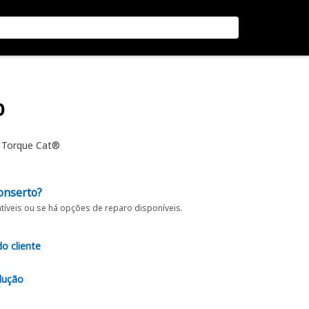
o
e Torque Cat®
onserto?
íveis ou se há opções de reparo disponíveis.
do cliente
lução