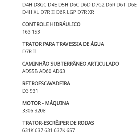
D4H D8GC D4E D5H D6C D6D D7G2 D6R D6T D6E 
D4H XL D7R II D6R LGP D7R XR
CONTROLE HIDRÁULICO
163 153
TRATOR PARA TRAVESSIA DE ÁGUA
D7R II
CAMINHÃO SUBTERRÂNEO ARTICULADO
AD55B AD60 AD63
RETROESCAVADEIRA
D3 931
MOTOR - MÁQUINA
3306 3208
TRATOR-ESCRÊIPER DE RODAS
631K 637 631 637K 657