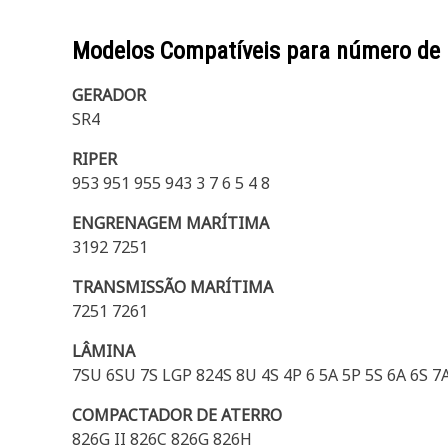
Modelos Compatíveis para número de
GERADOR
SR4
RIPER
953 951 955 943 3 7 6 5 4 8
ENGRENAGEM MARÍTIMA
3192 7251
TRANSMISSÃO MARÍTIMA
7251 7261
LÂMINA
7SU 6SU 7S LGP 824S 8U 4S 4P 6 5A 5P 5S 6A 6S 7
COMPACTADOR DE ATERRO
826G II 826C 826G 826H