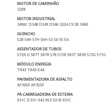
MOTOR DE CAMINHÃO
3208
MOTOR INDUSTRIAL
3406C D348 D349 D346 3204 C9.3B 3406
GUINCHO
528 54H 57H 56H 53 56 55 54
ASSENTADOR DE TUBOS
572R II 587T 587R 578 572R 583T 583R 572G 571G
MÓDULO ENERGIA
TR43 TR43-E44
PAVIMENTADORA DE ASFALTO
AP300F AP355F
PÁ-CARREGADEIRA DE ESTEIRA
931C II 931 943 953 931B 931C