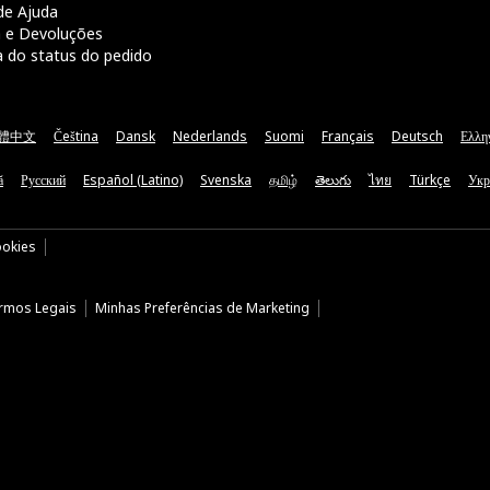
de Ajuda
a e Devoluções
a do status do pedido
體中文
Čeština
Dansk
Nederlands
Suomi
Français
Deutsch
Ελλη
ă
Русский
Español (Latino)
Svenska
தமிழ்
తెలుగు
ไทย
Türkçe
Укр
ookies
rmos Legais
Minhas Preferências de Marketing