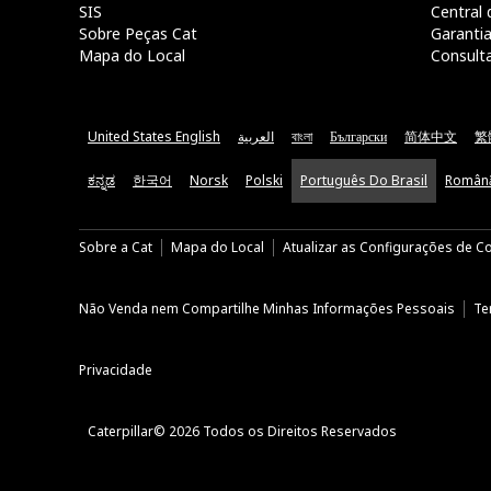
SIS
Central 
Sobre Peças Cat
Garanti
Mapa do Local
Consult
United States English
العربية
বাংলা
Български
简体中文
繁
ಕನ್ನಡ
한국어
Norsk
Polski
Português Do Brasil
Român
Sobre a Cat
Mapa do Local
Atualizar as Configurações de C
Não Venda nem Compartilhe Minhas Informações Pessoais
Te
Privacidade
Caterpillar© 2026 Todos os Direitos Reservados