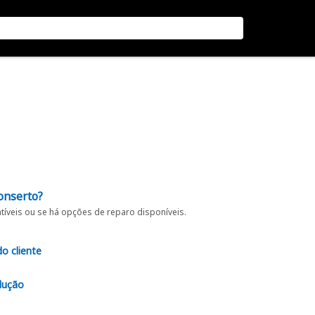
onserto?
íveis ou se há opções de reparo disponíveis.
do cliente
lução