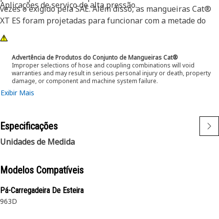
Aplicações de serviço de alta pressão.
vezes o exigido pela SAE. Além disso, as mangueiras Cat®
XT ES foram projetadas para funcionar com a metade do
raio de curvatura da SAE. Isso significa que elas se curvam
melhor em locais apertados e reduzem substancialmente
os requisitos de comprimento de mangueira. Essas
Advertência de Produtos do Conjunto de Mangueiras Cat®
Improper selections of hose and coupling combinations will void
características proporcionam instalação mais fácil, vida útil
warranties and may result in serious personal injury or death, property
longa e excelente confiabilidade.
damage, or component and machine system failure.
Exibir Mais
Especificações
Unidades de Medida
Modelos Compatíveis
Pá-Carregadeira De Esteira
963D