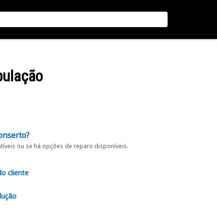
bulação
onserto?
íveis ou se há opções de reparo disponíveis.
do cliente
lução