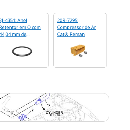
8J-4351: Anel
20R-7295:
Retentor em O com
Compressor de Ar
44,04 mm de
Cat® Reman
Diâmetro Interno