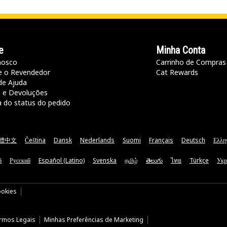
e
Minha Conta
nosco
Carrinho de Compras
e o Revendedor
Cat Rewards
de Ajuda
a e Devoluções
a do status do pedido
體中文
Čeština
Dansk
Nederlands
Suomi
Français
Deutsch
Ελλη
ă
Русский
Español (Latino)
Svenska
தமிழ்
తెలుగు
ไทย
Türkçe
Укр
ookies
rmos Legais
Minhas Preferências de Marketing