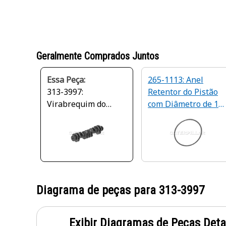
Geralmente Comprados Juntos
Essa Peça:
265-1113: Anel
313-3997:
Retentor do Pistão
Virabrequim do
com Diâmetro de 13
Motor
mm
Diagrama de peças para
313-3997
Exibir Diagramas de Peças Det