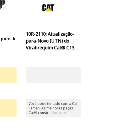
10R-2110: Atualização-
equim do
para-Novo (UTN) do
Virabrequim Cat® C13
Reman
Você pode ter tudo com a Cat
Reman. As melhores peças
Cat® construídas com
garantia total quando e onde
for necessário - todas por
uma fração do preço.