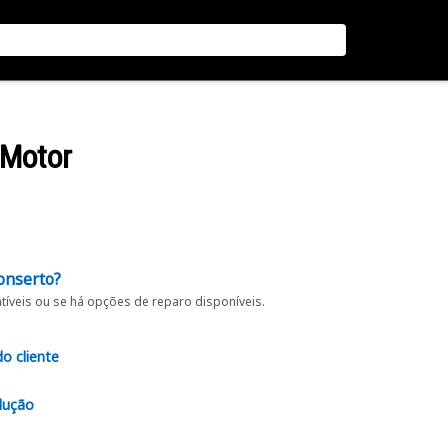
 Motor
onserto?
íveis ou se há opções de reparo disponíveis.
do cliente
lução