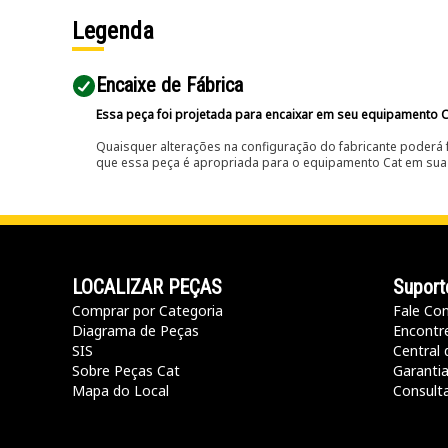
Legenda
Encaixe de Fábrica
Essa peça foi projetada para encaixar em seu equipamento C
Quaisquer alterações na configuração do fabricante poderá 
que essa peça é apropriada para o equipamento Cat em sua 
LOCALIZAR PEÇAS
Suport
Comprar por Categoria
Fale Co
Diagrama de Peças
Encontr
SIS
Central 
Sobre Peças Cat
Garanti
Mapa do Local
Consult