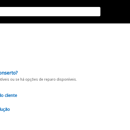
onserto?
íveis ou se há opções de reparo disponíveis.
do cliente
lução