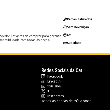
Remanufaturados
Sem Devolução
Kit
ndedor Cat antes de comprar para garantir
ompatibilidade com todas as peças.
Substituto
Redes Sociais da Cat
Facebook
LinkedIn
YouTube
X
Instagram
Todas as contas de mídia social