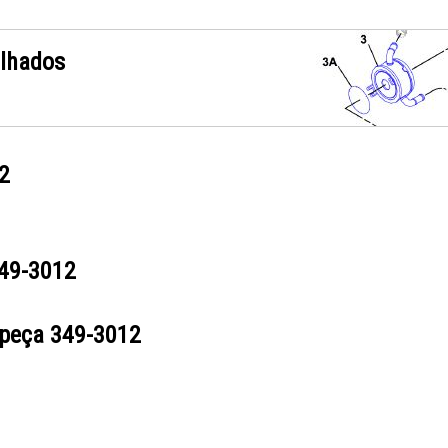
alhados
2
49-3012
 peça
349-3012