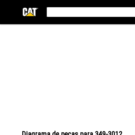
Diagrama de peças para
349-3012