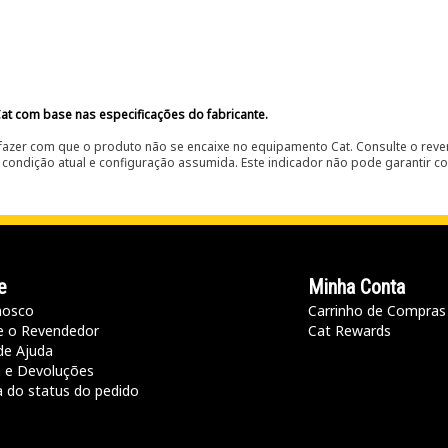
at com base nas especificações do fabricante.
fazer com que o produto não se encaixe no equipamento Cat. Consulte o reve
condição atual e configuração assumida. Este indicador não pode garantir c
e
Minha Conta
nosco
Carrinho de Compras
e o Revendedor
Cat Rewards
de Ajuda
a e Devoluções
a do status do pedido