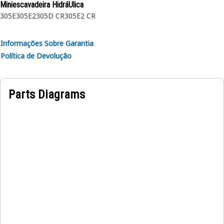
Miniescavadeira HidráUlica
305E
305E2
305D CR
305E2 CR
Informações Sobre Garantia
Política de Devolução
Parts Diagrams