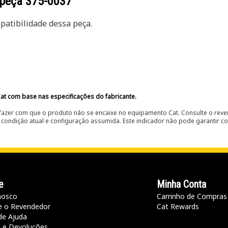
 peça
375-0037
atibilidade dessa peça.
at com base nas especificações do fabricante.
fazer com que o produto não se encaixe no equipamento Cat. Consulte o reve
condição atual e configuração assumida. Este indicador não pode garantir c
e
Minha Conta
nosco
Carrinho de Compras
e o Revendedor
Cat Rewards
de Ajuda
a e Devoluções