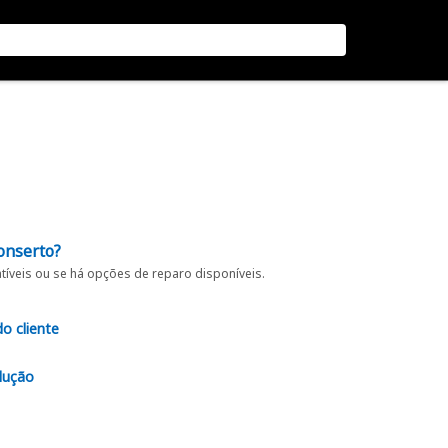
onserto?
íveis ou se há opções de reparo disponíveis.
do cliente
lução