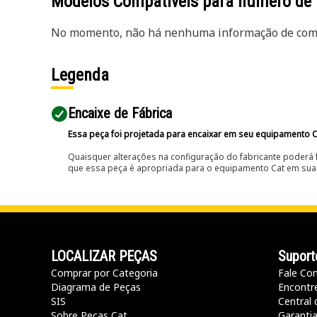
Modelos Compatíveis para número de
No momento, não há nenhuma informação de comp
Legenda
Encaixe de Fábrica
Essa peça foi projetada para encaixar em seu equipamento C
Quaisquer alterações na configuração do fabricante poderá 
que essa peça é apropriada para o equipamento Cat em sua 
LOCALIZAR PEÇAS
Suport
Comprar por Categoria
Fale Co
Diagrama de Peças
Encontr
SIS
Central 
Sobre Peças Cat
Garanti