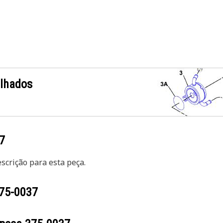
alhados
7
crição para esta peça.
75-0037