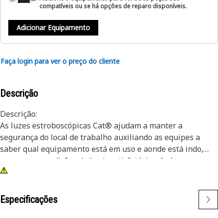
compatíveis ou se há opções de reparo disponíveis.
Adicionar Equipamento
Faça login para ver o preço do cliente
Descrição
Descrição:
As luzes estroboscópicas Cat® ajudam a manter a
segurança do local de trabalho auxiliando as equipes a
saber qual equipamento está em uso e aonde está indo,
mesmo em condições de luz insatisfatórias. As luzes
estroboscópicas Cat® também oferecem luzes claras extras
que ajudam a servir como um indicador de advertência.
Essas luzes estroboscópicas resistem à vibração e podem
Especificações
suportar praticamente todas as condições do local de