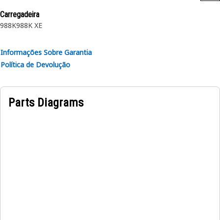
Carregadeira
Aplicações:
988K
988K XE
Um Tapete de Piso Frontal é usado para proporcionar
segurança e conforto ao operador.
Informações Sobre Garantia
Política de Devolução
Parts Diagrams