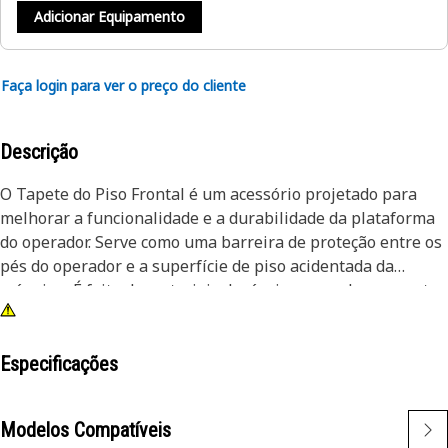
Adicionar Equipamento
Faça login para ver o preço do cliente
Descrição
O Tapete do Piso Frontal é um acessório projetado para
melhorar a funcionalidade e a durabilidade da plataforma
do operador. Serve como uma barreira de proteção entre os
pés do operador e a superfície de piso acidentada da
máquina. É feito de materiais duráveis que podem suportar
condições exigentes e uso pesado associado às operações.
Atributos:
Especificações
• Projetado especificamente, garantindo ajuste e
funcionalidade ideais
Modelos Compatíveis
• Fornece isolamento contra vibrações