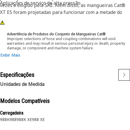
Aplicações de serviço de alta pressão.
vezes o exigido pela SAE. Além disso, as mangueiras Cat®
XT ES foram projetadas para funcionar com a metade do
raio de curvatura da SAE. Isso significa que elas se curvam
melhor em locais apertados e reduzem substancialmente
os requisitos de comprimento de mangueira. Essas
Advertência de Produtos do Conjunto de Mangueiras Cat®
Improper selections of hose and coupling combinations will void
características proporcionam instalação mais fácil, vida útil
warranties and may result in serious personal injury or death, property
longa e excelente confiabilidade.
damage, or component and machine system failure.
Exibir Mais
Especificações
Unidades de Medida
Modelos Compatíveis
Carregadeira
988K
988
988K XE
988 XE