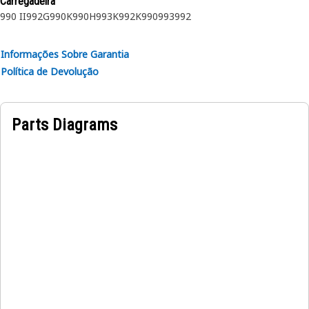
Carregadeira
990 II
992G
990K
990H
993K
992K
990
993
992
Atributos:
• Fabricada segundo uma especificação precisa e construída
Informações Sobre Garantia
para fins de durabilidade, confiabilidade e produtividade.
Política de Devolução
• Feito de materiais duráveis que oferecem robustez e
resistência à corrosão.
• O anel de retenção comprimido é inserido no sulco ou
Parts Diagrams
recesso no diâmetro interno.
Aplicações:
Um anel de retenção interno é usado para fixar e segurar o
conjunto do rolamento na engrenagem intermediária na
engrenagem de saída de transferência.