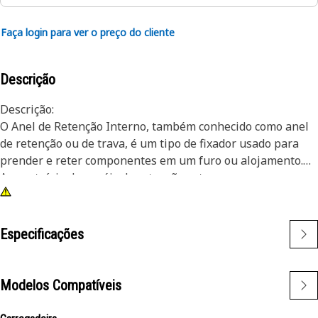
Faça login para ver o preço do cliente
Descrição
Descrição:
O Anel de Retenção Interno, também conhecido como anel
de retenção ou de trava, é um tipo de fixador usado para
prender e reter componentes em um furo ou alojamento.
Ao contrário dos anéis de retenção externos que se
encaixam em um eixo ou pino, os anéis de retenção
internos são instalados dentro de um furo ou ranhura para
manter os componentes no lugar. A principal finalidade de
Especificações
um anel de retenção interno é evitar o movimento axial ou
o deslocamento de componentes dentro de um furo ou
alojamento. Ele atua como um dispositivo de retenção,
Modelos Compatíveis
mantendo componentes como rolamentos, eixos ou
vedações firmemente no lugar.