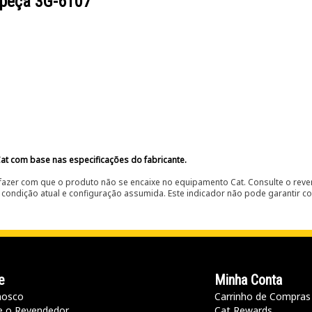
 peça
3G-6107
at com base nas especificações do fabricante.
fazer com que o produto não se encaixe no equipamento Cat. Consulte o reve
condição atual e configuração assumida. Este indicador não pode garantir c
e
Minha Conta
nosco
Carrinho de Compras
e o Revendedor
Cat Rewards