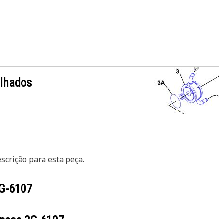
alhados
crição para esta peça.
G-6107