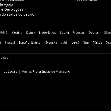
de Ajuda
a e Devoluções
a do status do pedido
體中文
Čeština
Dansk
Nederlands
Suomi
Français
Deutsch
Ελλη
ă
Русский
Español (Latino)
Svenska
தமிழ்
తెలుగు
ไทย
Türkçe
Укр
ookies
rmos Legais
Minhas Preferências de Marketing