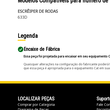
Modelos Compatíveis para número de
ESCRÊIPER DE RODAS
633D
Legenda
Encaixe de Fábrica
Essa peça foi projetada para encaixar em seu equipamento C
Quaisquer alterações na configuração do fabricante poderá 
que essa peça é apropriada para o equipamento Cat em sua 
LOCALIZAR PEÇAS
Suport
Comprar por Categoria
Fale Co
Diagrama de Peças
Encontr