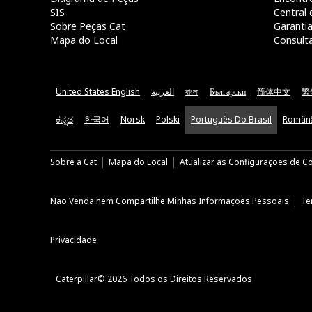
SIS
Central 
Sobre Peças Cat
Garanti
Mapa do Local
Consult
United States English
العربية
বাংলা
Български
简体中文
繁
ಕನ್ನಡ
한국어
Norsk
Polski
Português Do Brasil
Român
Sobre a Cat
Mapa do Local
Atualizar as Configurações de C
Não Venda nem Compartilhe Minhas Informações Pessoais
Te
Privacidade
Caterpillar© 2026 Todos os Direitos Reservados