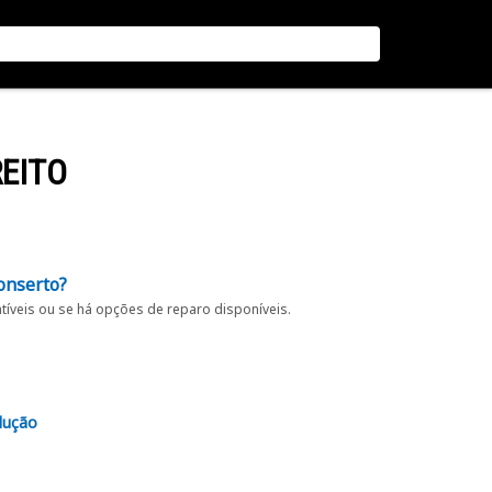
REITO
onserto?
íveis ou se há opções de reparo disponíveis.
lução