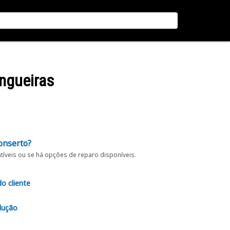
ngueiras
onserto?
íveis ou se há opções de reparo disponíveis.
do cliente
lução