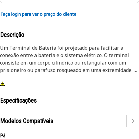
Faça login para ver o preço do cliente
Descrição
Um Terminal de Bateria foi projetado para facilitar a
conexão entre a bateria e o sistema elétrico. O terminal
consiste em um corpo cilíndrico ou retangular com um
prisioneiro ou parafuso rosqueado em uma extremidade. O
prisioneiro é usado para prender o terminal ao polo
positivo da bateria, enquanto a outra extremidade
apresenta um ponto de conexão para fios ou cabos
elétricos.
Especificações
Atributos:
Modelos Compatíveis
• O ciclo de operação contínuo é usado para garantir sua
operação confiável e consistente por períodos prolongados
Pá
sem superaquecimento