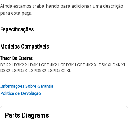
Ainda estamos trabalhando para adicionar uma descrição
para esta peça.
Especificações
Modelos Compatíveis
Trator De Esteiras
D3K XL
D3K2 XL
D4K LGP
D4K2 LGP
D3K LGP
D4K2 XL
D5K XL
D4K XL
D3K2 LGP
D5K LGP
D5K2 LGP
D5K2 XL
Informações Sobre Garantia
Política de Devolução
Parts Diagrams