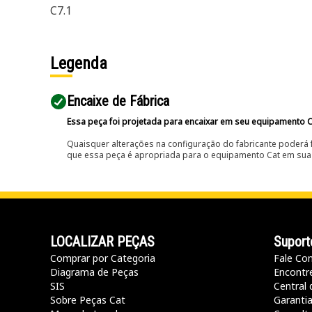
C7.1
Legenda
Encaixe de Fábrica
Essa peça foi projetada para encaixar em seu equipamento C
Quaisquer alterações na configuração do fabricante poderá 
que essa peça é apropriada para o equipamento Cat em sua 
LOCALIZAR PEÇAS
Suport
Comprar por Categoria
Fale Co
Diagrama de Peças
Encontr
SIS
Central 
Sobre Peças Cat
Garanti