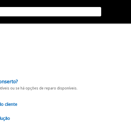
onserto?
íveis ou se há opções de reparo disponíveis.
do cliente
lução