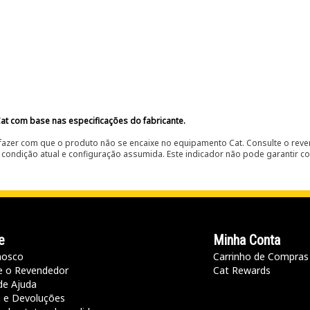
at com base nas especificações do fabricante.
fazer com que o produto não se encaixe no equipamento Cat. Consulte o reve
condição atual e configuração assumida. Este indicador não pode garantir c
e
Minha Conta
nosco
Carrinho de Compras
e o Revendedor
Cat Rewards
de Ajuda
a e Devoluções