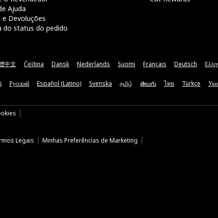
de Ajuda
a e Devoluções
a do status do pedido
體中文
Čeština
Dansk
Nederlands
Suomi
Français
Deutsch
Ελλη
ă
Русский
Español (Latino)
Svenska
தமிழ்
తెలుగు
ไทย
Türkçe
Укр
ookies
rmos Legais
Minhas Preferências de Marketing