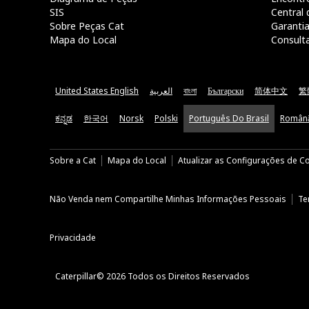
SIS
Central 
Sobre Peças Cat
Garanti
Mapa do Local
Consult
United States English
العربية
বাংলা
Български
简体中文
繁
ಕನ್ನಡ
한국어
Norsk
Polski
Português Do Brasil
Român
Sobre a Cat
Mapa do Local
Atualizar as Configurações de C
Não Venda nem Compartilhe Minhas Informações Pessoais
Te
Privacidade
Caterpillar© 2026 Todos os Direitos Reservados