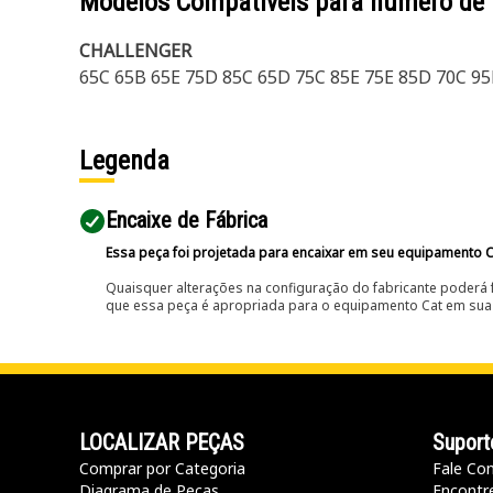
Modelos Compatíveis para número de
CHALLENGER
65C 65B 65E 75D 85C 65D 75C 85E 75E 85D 70C 95
Legenda
Encaixe de Fábrica
Essa peça foi projetada para encaixar em seu equipamento C
Quaisquer alterações na configuração do fabricante poderá 
que essa peça é apropriada para o equipamento Cat em sua 
LOCALIZAR PEÇAS
Suport
Comprar por Categoria
Fale Co
Diagrama de Peças
Encontr