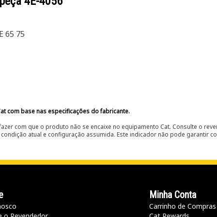
 peça
4E-4056
E 65 75
at com base nas especificações do fabricante.
fazer com que o produto não se encaixe no equipamento Cat. Consulte o reve
condição atual e configuração assumida. Este indicador não pode garantir c
e
Minha Conta
nosco
Carrinho de Compras
e o Revendedor
Cat Rewards