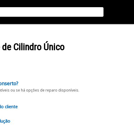
 de Cilindro Único
onserto?
íveis ou se há opções de reparo disponíveis.
do cliente
lução