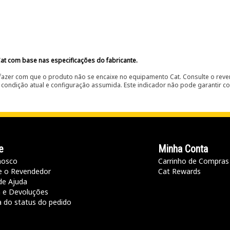
at com base nas especificações do fabricante.
fazer com que o produto não se encaixe no equipamento Cat. Consulte o reve
condição atual e configuração assumida. Este indicador não pode garantir c
e
Minha Conta
nosco
Carrinho de Compras
e o Revendedor
Cat Rewards
de Ajuda
a e Devoluções
a do status do pedido