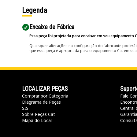
Legenda
Encaixe de Fábrica
Essa peça foi projetada para encaixar em seu equipamento C
Quaisquer alterações na configuração do fabricante poderá 
que essa peça é apropriada para o equipamento Cat em sua 
LOCALIZAR PEÇAS
Suport
Comprar por Categoria
Fale Co
Diagrama de Peças
Encontr
SIS
Central 
Sobre Peças Cat
Garanti
Mapa do Local
Consult