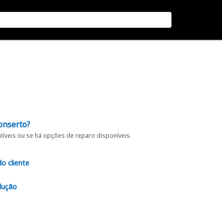
onserto?
íveis ou se há opções de reparo disponíveis.
do cliente
lução