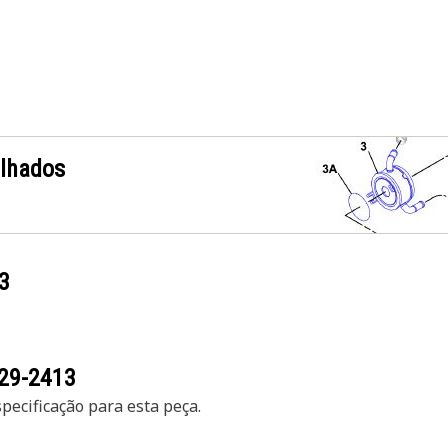
alhados
3
29-2413
ecificação para esta peça.