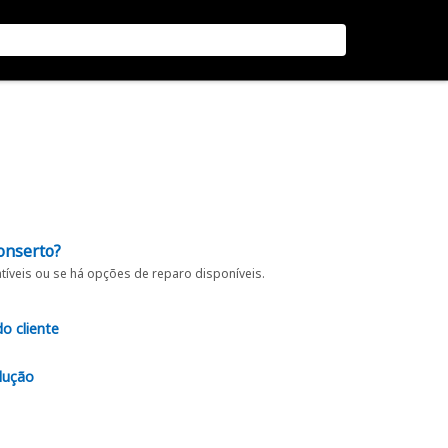
onserto?
íveis ou se há opções de reparo disponíveis.
do cliente
lução