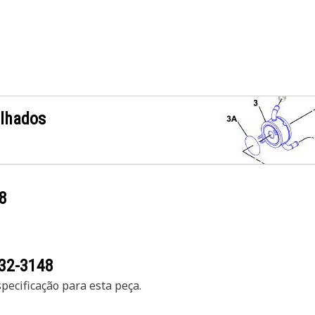
alhados
8
32-3148
ecificação para esta peça.