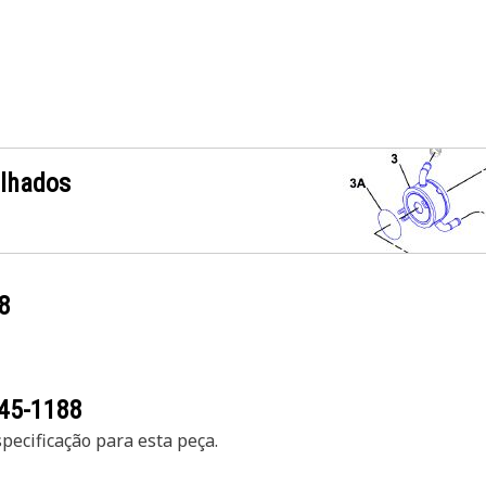
alhados
8
45-1188
ecificação para esta peça.