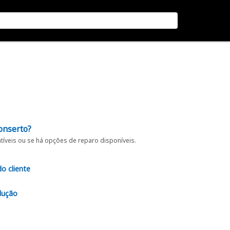
onserto?
íveis ou se há opções de reparo disponíveis.
do cliente
lução