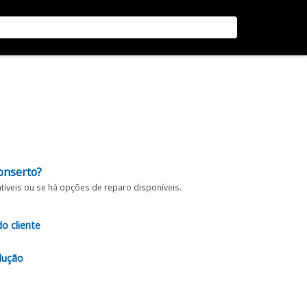
onserto?
íveis ou se há opções de reparo disponíveis.
do cliente
lução