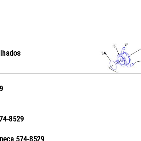
alhados
9
74-8529
 peça
574-8529