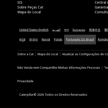
SIS
Central 
Sobre Peças Cat
Garanti
Mapa do Local
Consult
United States English
العربية
বাংলা
Български
简体中文
繁
ಕನ್ನಡ
한국어
Norsk
Polski
Português Do Brasil
Român
Sobre a Cat
Mapa do Local
Atualizar as Configurações de C
Não Venda nem Compartilhe Minhas Informações Pessoais
Te
Privacidade
Caterpillar© 2026 Todos os Direitos Reservados