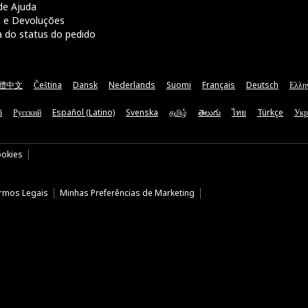
de Ajuda
a e Devoluções
a do status do pedido
體中文
Čeština
Dansk
Nederlands
Suomi
Français
Deutsch
Ελλη
ă
Русский
Español (Latino)
Svenska
தமிழ்
తెలుగు
ไทย
Türkçe
Укр
ookies
rmos Legais
Minhas Preferências de Marketing