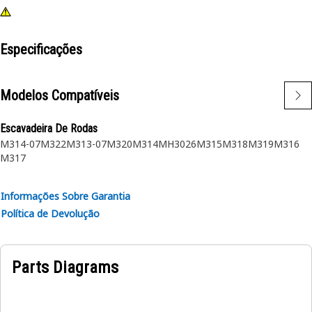
Especificações
Modelos Compatíveis
Escavadeira De Rodas
M314-07
M322
M313-07
M320
M314
MH3026
M315
M318
M319
M316
M317
Informações Sobre Garantia
Política de Devolução
Parts Diagrams