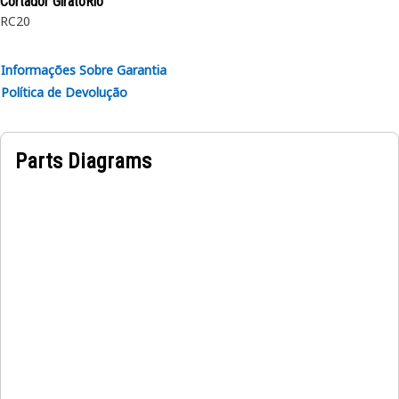
Cortador GiratóRio
RC20
Atributos:
• Fabricada segundo uma especificação precisa e construída
Informações Sobre Garantia
para fins de durabilidade, confiabilidade e produtividade.
Política de Devolução
• Feito de materiais duráveis que oferecem robustez e
resistência à corrosão.
• O anel de retenção comprimido é inserido no sulco ou
Parts Diagrams
recesso no diâmetro interno.
• Número da Dureza Rockwell: C 38-46.
Aplicações:
Um Anel de Retenção Interno é usado para prender e reter
o anel de engrenagem no cubo do comando final.