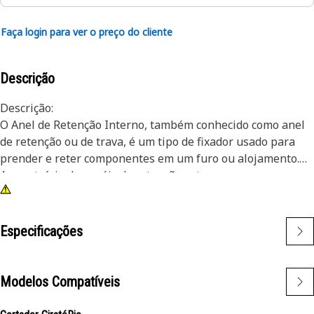
Faça login para ver o preço do cliente
Descrição
Descrição:
O Anel de Retenção Interno, também conhecido como anel
de retenção ou de trava, é um tipo de fixador usado para
prender e reter componentes em um furo ou alojamento.
Ao contrário dos anéis de retenção externos que se
encaixam em um eixo ou pino, os anéis de retenção
internos são instalados dentro de um furo ou ranhura para
manter os componentes no lugar. A principal finalidade de
Especificações
um anel de retenção interno é evitar o movimento axial ou
o deslocamento de componentes dentro de um furo ou
alojamento. Ele atua como um dispositivo de retenção,
Modelos Compatíveis
mantendo componentes como rolamentos, eixos ou
vedações firmemente no lugar.