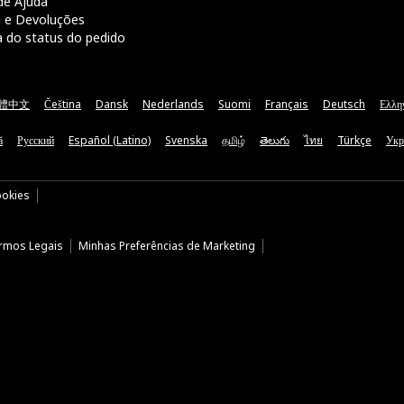
de Ajuda
a e Devoluções
a do status do pedido
體中文
Čeština
Dansk
Nederlands
Suomi
Français
Deutsch
Ελλη
ă
Русский
Español (Latino)
Svenska
தமிழ்
తెలుగు
ไทย
Türkçe
Укр
ookies
rmos Legais
Minhas Preferências de Marketing