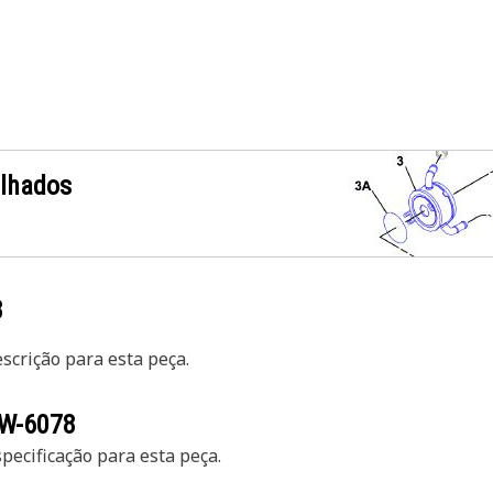
alhados
8
crição para esta peça.
W-6078
ecificação para esta peça.