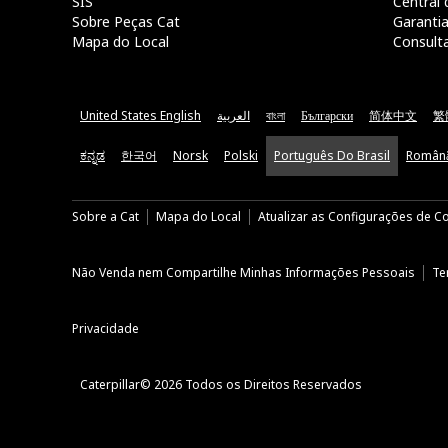
SIS
Central 
Sobre Peças Cat
Garanti
Mapa do Local
Consult
United States English
العربية
বাংলা
Български
简体中文
繁
ಕನ್ನಡ
한국어
Norsk
Polski
Português Do Brasil
Român
Sobre a Cat
Mapa do Local
Atualizar as Configurações de C
Não Venda nem Compartilhe Minhas Informações Pessoais
Te
Privacidade
Caterpillar© 2026 Todos os Direitos Reservados