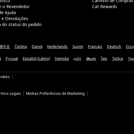
nosco
Carrinho de Compras
e o Revendedor
Cat Rewards
de Ajuda
a e Devoluções
a do status do pedido
體中文
Čeština
Dansk
Nederlands
Suomi
Français
Deutsch
Ελλη
ă
Русский
Español (Latino)
Svenska
தமிழ்
తెలుగు
ไทย
Türkçe
Укр
ookies
rmos Legais
Minhas Preferências de Marketing