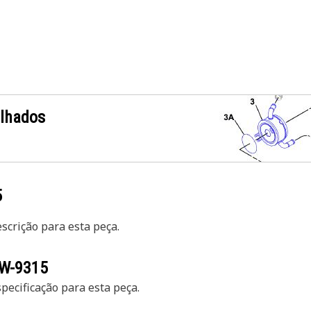
alhados
5
crição para esta peça.
W-9315
ecificação para esta peça.