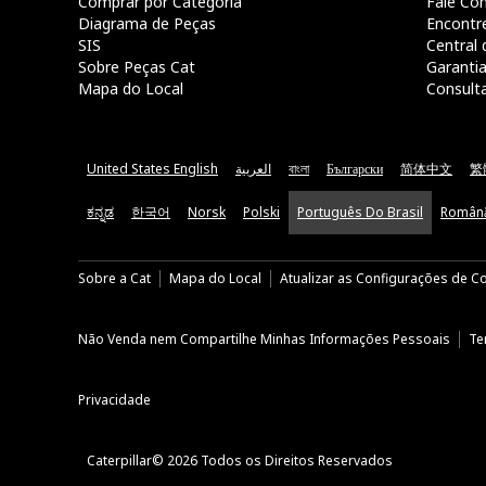
Comprar por Categoria
Fale Co
Diagrama de Peças
Encontr
SIS
Central 
Sobre Peças Cat
Garanti
Mapa do Local
Consult
United States English
العربية
বাংলা
Български
简体中文
繁
ಕನ್ನಡ
한국어
Norsk
Polski
Português Do Brasil
Român
Sobre a Cat
Mapa do Local
Atualizar as Configurações de C
Não Venda nem Compartilhe Minhas Informações Pessoais
Te
Privacidade
Caterpillar© 2026 Todos os Direitos Reservados