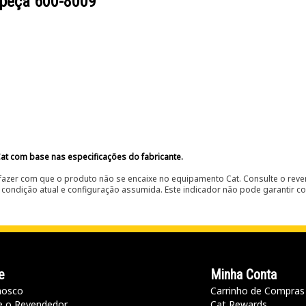
 peça
600-8009
at com base nas especificações do fabricante.
fazer com que o produto não se encaixe no equipamento Cat. Consulte o reve
condição atual e configuração assumida. Este indicador não pode garantir c
e
Minha Conta
nosco
Carrinho de Compras
e o Revendedor
Cat Rewards