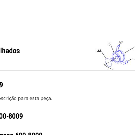
alhados
9
crição para esta peça.
00-8009