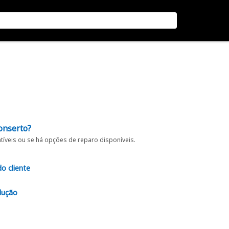
onserto?
íveis ou se há opções de reparo disponíveis.
do cliente
lução