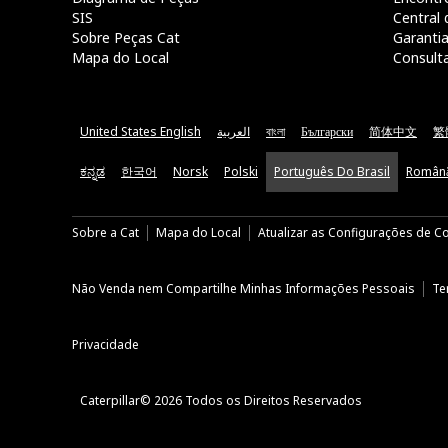
SIS
Central 
Sobre Peças Cat
Garanti
Mapa do Local
Consult
United States English
العربية
বাংলা
Български
简体中文
繁
ಕನ್ನಡ
한국어
Norsk
Polski
Português Do Brasil
Român
Sobre a Cat
Mapa do Local
Atualizar as Configurações de C
Não Venda nem Compartilhe Minhas Informações Pessoais
Te
Privacidade
Caterpillar© 2026 Todos os Direitos Reservados