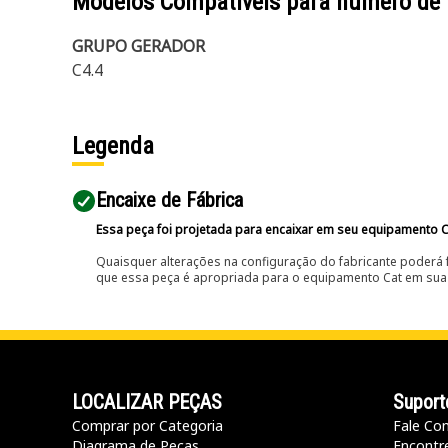
Modelos Compatíveis para número de
GRUPO GERADOR
C4.4
Legenda
Encaixe de Fábrica
Essa peça foi projetada para encaixar em seu equipamento C
Quaisquer alterações na configuração do fabricante poderá 
que essa peça é apropriada para o equipamento Cat em sua 
LOCALIZAR PEÇAS
Suport
Comprar por Categoria
Fale Co
Diagrama de Peças
Encontr