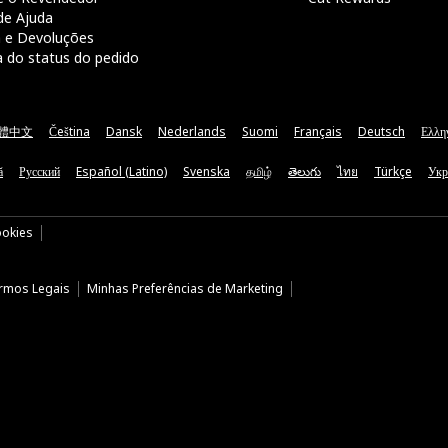
de Ajuda
a e Devoluções
a do status do pedido
體中文
Čeština
Dansk
Nederlands
Suomi
Français
Deutsch
Ελλη
ă
Русский
Español (Latino)
Svenska
தமிழ்
తెలుగు
ไทย
Türkçe
Укр
ookies
rmos Legais
Minhas Preferências de Marketing