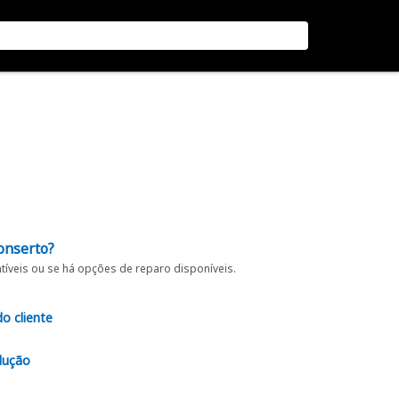
onserto?
íveis ou se há opções de reparo disponíveis.
do cliente
lução