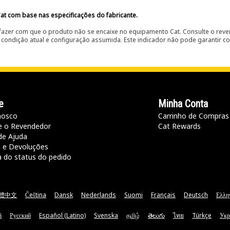
at com base nas especificações do fabricante.
fazer com que o produto não se encaixe no equipamento Cat. Consulte o reve
condição atual e configuração assumida. Este indicador não pode garantir c
e
Minha Conta
nosco
Carrinho de Compras
e o Revendedor
Cat Rewards
de Ajuda
a e Devoluções
a do status do pedido
體中文
Čeština
Dansk
Nederlands
Suomi
Français
Deutsch
Ελλη
ă
Русский
Español (Latino)
Svenska
தமிழ்
తెలుగు
ไทย
Türkçe
Укр