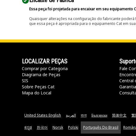
Encaixe de Fábrica
Essa peça foi projetada para encaixar em seu equipamento C
Quaisquer alterações na configuração do fabricante poderá 
que essa peça é apropriada para o equipamento Cat em sua 
LOCALIZAR PEÇAS
Suport
Comprar por Categoria
Fale Co
Diagrama de Peças
Encontr
SIS
Central 
Sobre Peças Cat
Garanti
Mapa do Local
Consult
United States English
العربية
বাংলা
Български
简体中文
繁
ಕನ್ನಡ
한국어
Norsk
Polski
Português Do Brasil
Român