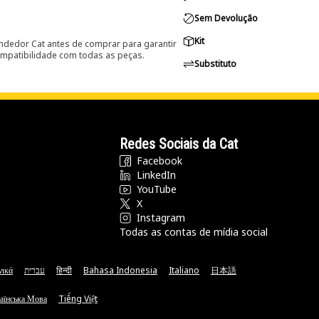
Sem Devolução
Kit
ndedor Cat antes de comprar para garantir
ompatibilidade com todas as peças.
Substituto
Redes Sociais da Cat
Facebook
LinkedIn
YouTube
X
Instagram
Todas as contas de mídia social
νικά
עברית
हिन्दी
Bahasa Indonesia
Italiano
日本語
аїнська Мова
Tiếng Việt