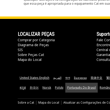
que essa peça é apropriada para o equipamento Cat em sua 
LOCALIZAR PEÇAS
Suport
Comprar por Categoria
Fale Co
Diagrama de Peças
Encontr
SIS
Central 
Sobre Peças Cat
Garanti
Mapa do Local
Consult
United States English
العربية
বাংলা
Български
简体中文
繁
ಕನ್ನಡ
한국어
Norsk
Polski
Português Do Brasil
Român
Sobre a Cat
Mapa do Local
Atualizar as Configurações de C