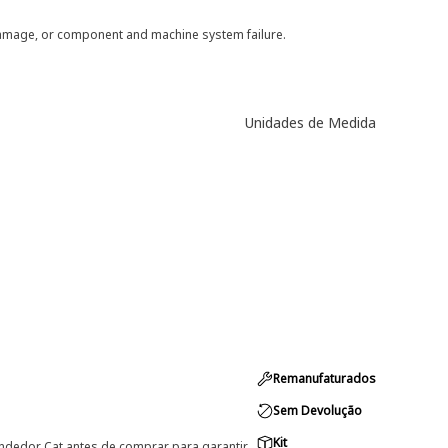
 damage, or component and machine system failure.
Unidades de Medida
Remanufaturados
Sem Devolução
Kit
ndedor Cat antes de comprar para garantir