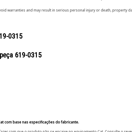
void warranties and may result in serious personal injury or death, property
19-0315
 peça
619-0315
at com base nas especificações do fabricante.
fazer com que o produto não se encaixe no equipamento Cat. Consulte o reve