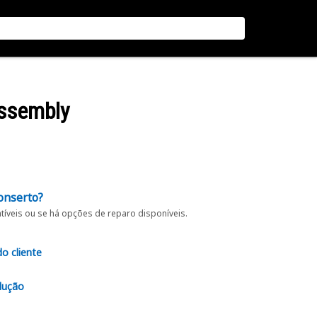
Assembly
onserto?
íveis ou se há opções de reparo disponíveis.
do cliente
lução