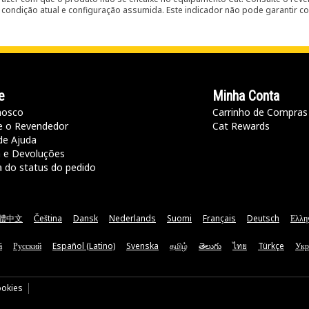
condição atual e configuração assumida. Este indicador não pode garantir c
e
Minha Conta
nosco
Carrinho de Compras
e o Revendedor
Cat Rewards
de Ajuda
a e Devoluções
a do status do pedido
體中文
Čeština
Dansk
Nederlands
Suomi
Français
Deutsch
Ελλη
ă
Русский
Español (Latino)
Svenska
தமிழ்
తెలుగు
ไทย
Türkçe
Укр
ookies