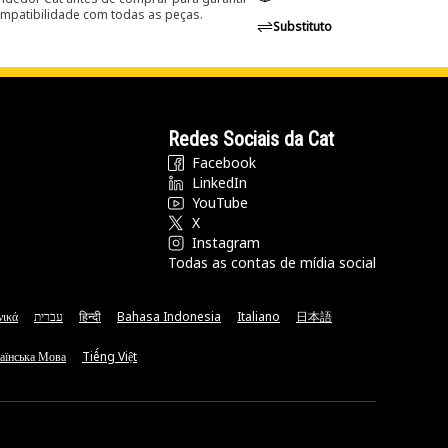
ompatibilidade com todas as peças.
Substituto
Redes Sociais da Cat
Facebook
LinkedIn
YouTube
X
Instagram
Todas as contas de mídia social
νικά
עברית
हिन्दी
Bahasa Indonesia
Italiano
日本語
аїнська Мова
Tiếng Việt