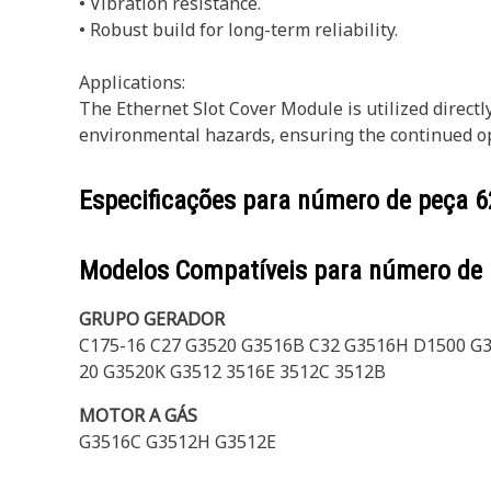
• Vibration resistance.
• Robust build for long-term reliability.
Applications:
The Ethernet Slot Cover Module is utilized direct
environmental hazards, ensuring the continued o
Especificações para número de peça
6
Modelos Compatíveis para número de
GRUPO GERADOR
C175-16 C27 G3520 G3516B C32 G3516H D1500 G
20 G3520K G3512 3516E 3512C 3512B
MOTOR A GÁS
G3516C G3512H G3512E