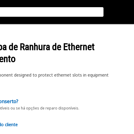
a de Ranhura de Ethernet
ento
onent designed to protect ethernet slots in equipment
onserto?
íveis ou se há opções de reparo disponíveis.
do cliente