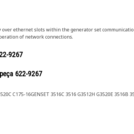
ly over ethernet slots within the generator set communicatio
peration of network connections.
22-9267
 peça
622-9267
3520C C175-16GENSET 3516C 3516 G3512H G3520E 3516B 3