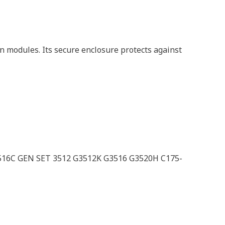
n modules. Its secure enclosure protects against
516C GEN SET 3512 G3512K G3516 G3520H C175-