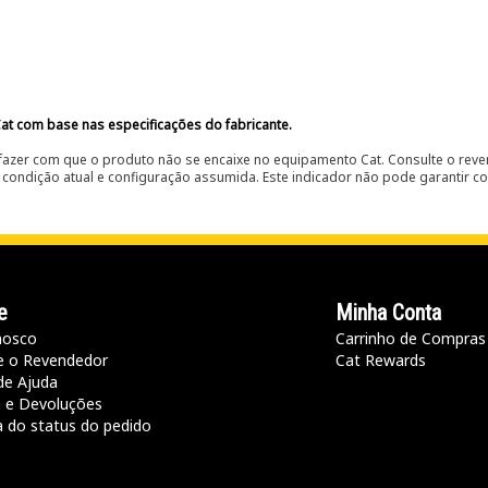
at com base nas especificações do fabricante.
fazer com que o produto não se encaixe no equipamento Cat. Consulte o reve
condição atual e configuração assumida. Este indicador não pode garantir c
e
Minha Conta
nosco
Carrinho de Compras
e o Revendedor
Cat Rewards
de Ajuda
a e Devoluções
a do status do pedido