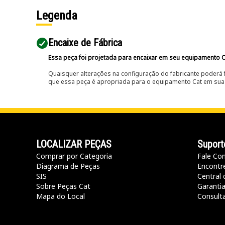
Legenda
Encaixe de Fábrica
Essa peça foi projetada para encaixar em seu equipamento C
Quaisquer alterações na configuração do fabricante poderá 
que essa peça é apropriada para o equipamento Cat em sua 
LOCALIZAR PEÇAS
Suport
Comprar por Categoria
Fale Co
Diagrama de Peças
Encontr
SIS
Central 
Sobre Peças Cat
Garanti
Mapa do Local
Consult