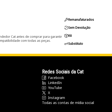
Remanufaturados
Sem Devolução
Kit
ndedor Cat antes de comprar para garantir
ompatibilidade com todas as peças.
Substituto
Redes Sociais da Cat
Facebook
LinkedIn
YouTube
X
Instagram
Todas as contas de mídia social