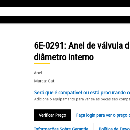
6E-0291
: Anel de válvula 
diâmetro interno
Anel
Marca: Cat
Será que é compatível ou está procurando c
Adicione o equipamento para ver se as peças são compat
Verificar Preço
Faça login para ver o preço 
Informações Sobre Garantia
Política de Devo