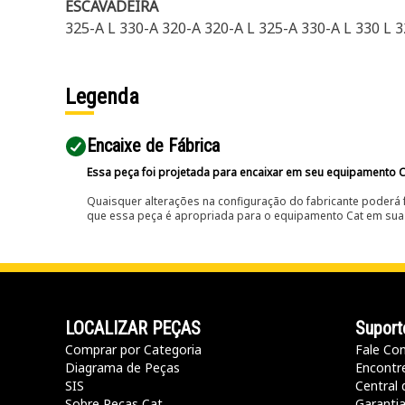
ESCAVADEIRA
325-A L 330-A 320-A 320-A L 325-A 330-A L 330 L 3
Legenda
Encaixe de Fábrica
Essa peça foi projetada para encaixar em seu equipamento C
Quaisquer alterações na configuração do fabricante poderá 
que essa peça é apropriada para o equipamento Cat em sua 
LOCALIZAR PEÇAS
Suport
Comprar por Categoria
Fale Co
Diagrama de Peças
Encontr
SIS
Central 
Sobre Peças Cat
Garanti