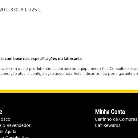
20 L 330-A L 325 L
at com base nas especificações do fabricante.
fazer com que o produto não se encaixe no equipamento Cat. Consulte o reve
condição atual e configuração assumida. Este indicador não pode garantir c
e
Minha Conta
nosco
Carrinho de Compras
e o Revendedor
Cat Rewards
de Ajuda
a e Devoluções