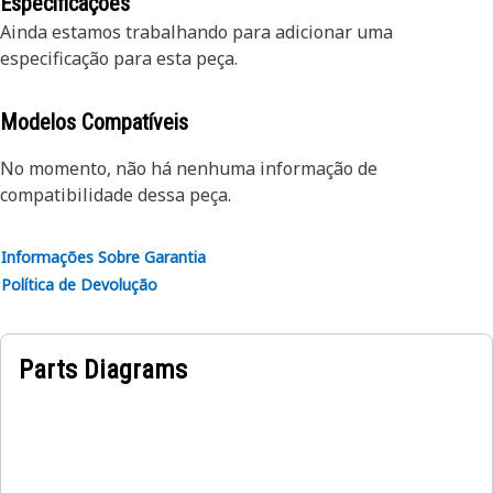
os componentes Reman para incluir os aperfeiçoamentos
Especificações
Número de Peça Cat aceitável. A aceitação de peça principal
críticos de projeto
Ainda estamos trabalhando para adicionar uma
para este produto em particular é mais complexa. Entre em
especificação para esta peça.
contato com o revendedor para obter detalhes completos.
Modelos Compatíveis
No momento, não há nenhuma informação de
compatibilidade dessa peça.
Informações Sobre Garantia
Política de Devolução
Parts Diagrams