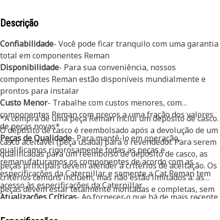
Descrição
Confiabilidade
- Você pode ficar tranquilo com uma garantia
total em componentes Reman
Disponibilidade
- Para sua conveniência, nossos
componentes Reman estão disponíveis mundialmente e
prontos para instalar
Custo Menor
- Trabalhe com custos menores, com
componentes Reman com preços a uma fração dos valores
*A compra de uma peça Reman inclui um depósito de casco.
de peças novas*
O depósito de casco é reembolsado após a devolução de um
Peças de Qualidade
- Para mantê-lo em operação,
casco aceitável (peça usada) para o revendedor. Para serem
qualificamos rigorosamente todas as peças e
qualificadas para um reembolso de depósito de casco, as
remanufaturamos os componentes de acordo com as
peças principais devem atender a critérios de aceitação. Os
especificações da Caterpillar, e somente a Cat Reman tem
critérios comuns incluem, mas não estão limitados a: as
acesso às especificações da Caterpillar.
peças devem estar totalmente montadas e completas, sem
Atualizações Críticas
- Ao fornecer o que há de mais recente
rachaduras ou quebras, livres de ferrugem ou cavitação em
em termos de desenvolvimento de produtos, atualizamos
excesso, livres de danos causados por fogo, e devem ser um