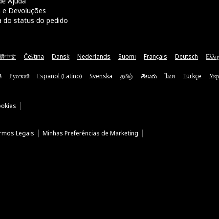
de Ajuda
a e Devoluções
a do status do pedido
體中文
Čeština
Dansk
Nederlands
Suomi
Français
Deutsch
Ελλη
ă
Русский
Español (Latino)
Svenska
தமிழ்
తెలుగు
ไทย
Türkçe
Укр
ookies
rmos Legais
Minhas Preferências de Marketing