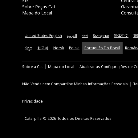
SIS
Central 
Sobre Peças Cat
Garanti
Mapa do Local
Consult
United States English
العربية
বাংলা
Български
简体中文
繁
ಕನ್ನಡ
한국어
Norsk
Polski
Português Do Brasil
Român
Sobre a Cat
Mapa do Local
Atualizar as Configurações de C
Não Venda nem Compartilhe Minhas Informações Pessoais
Te
Privacidade
Caterpillar© 2026 Todos os Direitos Reservados