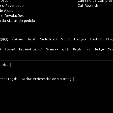
nosco
Carrinho de Compras
e o Revendedor
Cat Rewards
de Ajuda
a e Devoluções
a do status do pedido
體中文
Čeština
Dansk
Nederlands
Suomi
Français
Deutsch
Ελλη
ă
Русский
Español (Latino)
Svenska
தமிழ்
తెలుగు
ไทย
Türkçe
Укр
ookies
rmos Legais
Minhas Preferências de Marketing