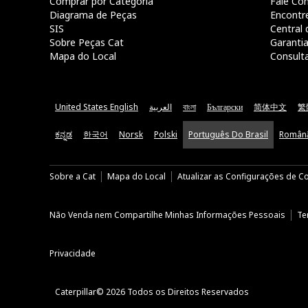
Comprar por Categoria
Fale Co
Diagrama de Peças
Encontr
SIS
Central 
Sobre Peças Cat
Garanti
Mapa do Local
Consult
United States English
العربية
বাংলা
Български
简体中文
繁
ಕನ್ನಡ
한국어
Norsk
Polski
Português Do Brasil
Român
Sobre a Cat
Mapa do Local
Atualizar as Configurações de C
Não Venda nem Compartilhe Minhas Informações Pessoais
Te
Privacidade
Caterpillar© 2026 Todos os Direitos Reservados