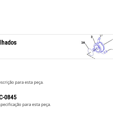
alhados
crição para esta peça.
C-0845
ecificação para esta peça.